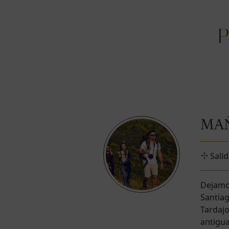
P
MA
Sali
Dejamo
Santiag
Tardaj
antigua