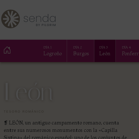
DÍA 1
DÍA 2
DÍA 3
DÍA 4
Logroño
Burgos
León
Ponfer
León
TESORO ROMÁNICO
❡ LEÓN, un antiguo campamento romano, cuenta
entre sus numerosos monumentos con la «Capilla
Sixtina» del románico español: uno de los conjuntos de