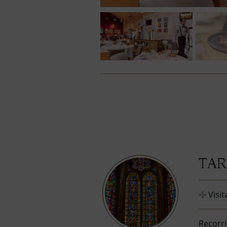
TA
Visit
Recorri