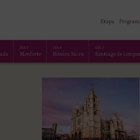
Etapa
Program
DÍA 5
DÍA 6
DÍA 7
rada
Monforte
Ribeira Sacra
Santiago de compos