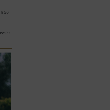
1h 50
y
ievales