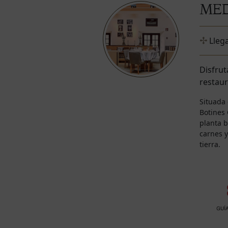
MED
Lleg
Disfru
restaur
Situada
Botines 
planta b
carnes 
tierra.