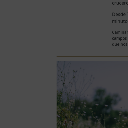
crucero
Desde T
minutos
Caminar
campos d
que nos 