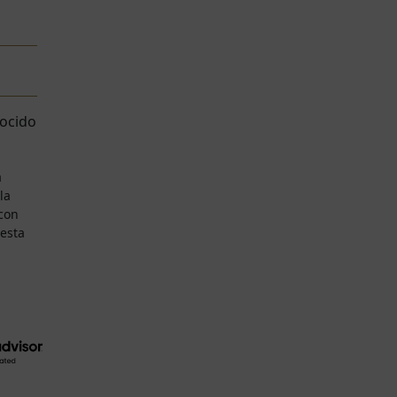
nocido
a
la
 con
esta