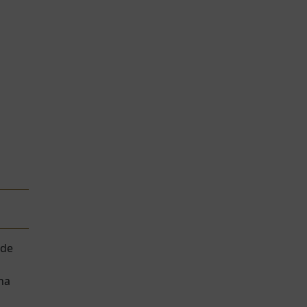
 de
na