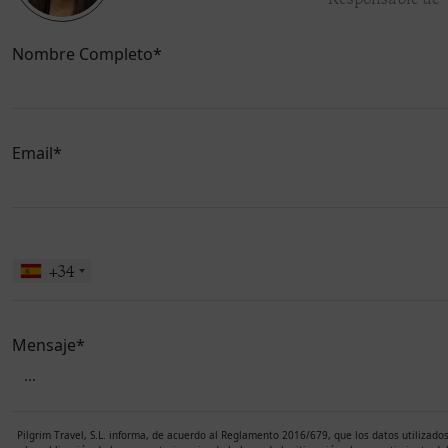
Nombre Completo*
Email*
Por
favor,
+34
deja
este
campo
Mensaje*
vacío.
Pilgrim Travel, S.L. informa, de acuerdo al Reglamento 2016/679, que los datos utilizad