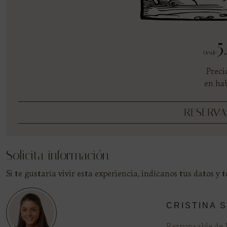
5
Desde
Preci
en hab
RESERV
Solicita información
Si te gustaría vivir esta experiencia, indícanos tus datos y
CRISTINA 
Responsable de