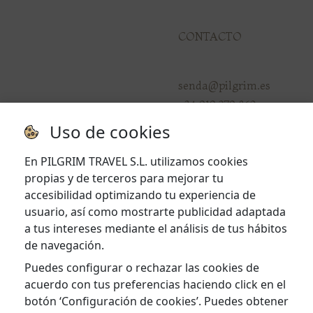
CONTACTO
senda@pilgrim.es
+34 919 379 860
Uso de cookies
En PILGRIM TRAVEL S.L. utilizamos cookies
LEGAL
propias y de terceros para mejorar tu
accesibilidad optimizando tu experiencia de
usuario, así como mostrarte publicidad adaptada
Aviso Legal
a tus intereses mediante el análisis de tus hábitos
Política de privacidad
de navegación.
Política de cookies
Puedes configurar o rechazar las cookies de
acuerdo con tus preferencias haciendo click en el
botón ‘Configuración de cookies’. Puedes obtener
SERVICIOS